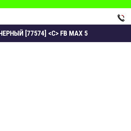
ЧЕРНЫЙ [77574] <С> FB MAX 5