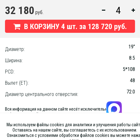
32 180
руб.
В КОРЗИНУ
4
шт. за
128 720 руб.
19"
Диаметр:
8.5
Ширина:
5*108
PCD:
48
Вылет (ET):
72.0
Диаметр центрального отверстия:
Вся информация на данном сайте несёт исключительно
информационный характер и ни при каких условиях не является
публичной офертой, определяемой положениями Статьи 437 (2) ГК
Мы используем файлы cookies для аналитики и улучшения работы сайт
РФ
Оставаясь на нашем сайте, вы соглашаетесь с их использованием.
Ознакомиться с условиями обработки файлов cookies вы можете наж