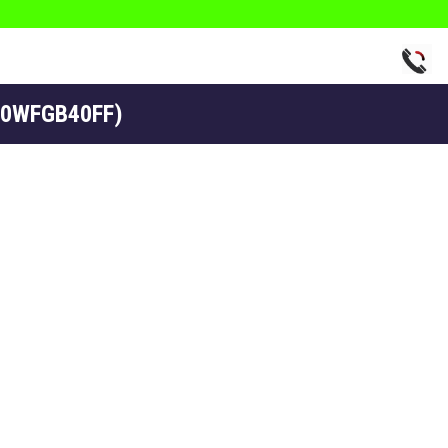
60WFGB40FF)