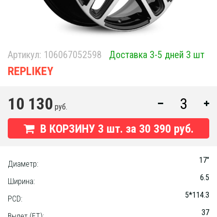
Артикул:
106067052598
Доставка 3-5 дней 3 шт
RЕPLIKEY
10 130
руб.
В КОРЗИНУ
3
шт. за
30 390 руб.
17"
Диаметр:
6.5
Ширина:
5*114.3
PCD:
37
Вылет (ET):