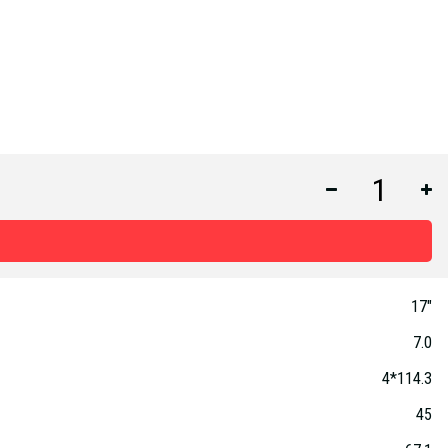
17"
7.0
4*114.3
45