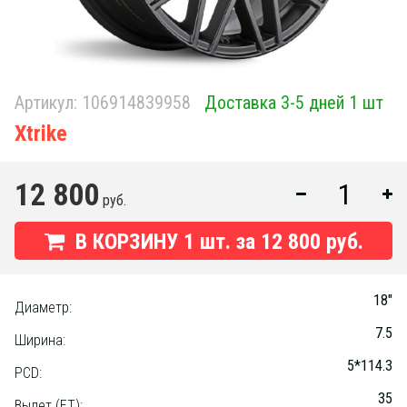
Артикул:
106914839958
Доставка 3-5 дней 1 шт
Xtrike
12 800
руб.
В КОРЗИНУ
1
шт. за
12 800 руб.
18"
Диаметр:
7.5
Ширина:
5*114.3
PCD:
35
Вылет (ET):