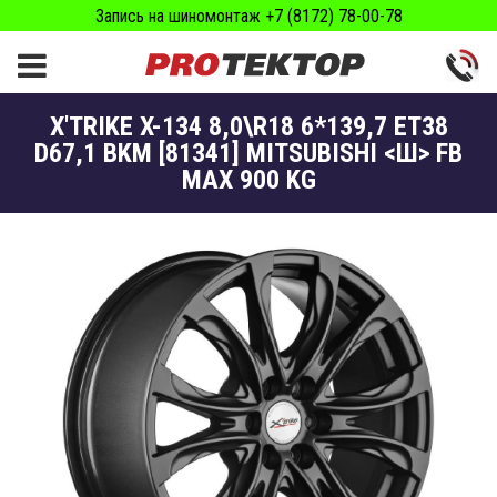
Запись на шиномонтаж +7 (8172) 78-00-78
X'TRIKE X-134 8,0\R18 6*139,7 ET38
D67,1 BKM [81341] MITSUBISHI <Ш> FB
MAX 900 KG