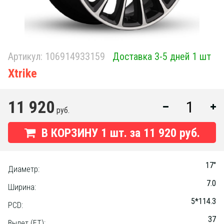
Артикул:
106914933159
Доставка 3-5 дней 1 шт
Xtrike
11 920
руб.
В КОРЗИНУ
1
шт. за
11 920 руб.
17"
Диаметр:
7.0
Ширина:
5*114.3
PCD:
37
Вылет (ET):