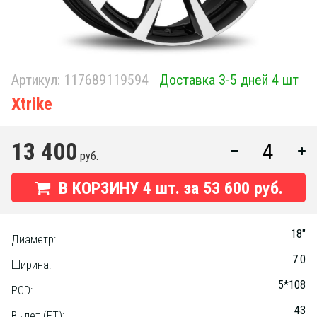
Артикул:
117689119594
Доставка 3-5 дней 4 шт
Xtrike
13 400
руб.
В КОРЗИНУ
4
шт. за
53 600 руб.
18"
Диаметр:
7.0
Ширина:
5*108
PCD:
43
Вылет (ET):