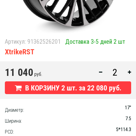
Артикул:
91362526201
Доставка 3-5 дней 2 шт
XtrikeRST
11 040
руб.
В КОРЗИНУ
2
шт. за
22 080 руб.
17"
Диаметр:
7.5
Ширина:
5*114.3
PCD: