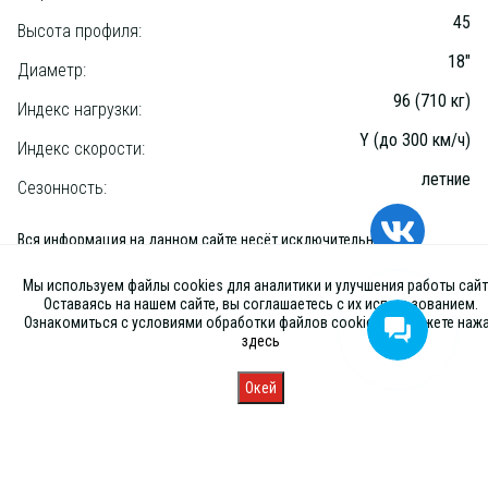
45
Высота профиля:
18"
Диаметр:
96 (710 кг)
Индекс нагрузки:
Y (до 300 км/ч)
Индекс скорости:
летние
Сезонность:
Вся информация на данном сайте несёт исключительно
информационный характер и ни при каких условиях не является
публичной офертой, определяемой положениями Статьи 437 (2) ГК
Мы используем файлы cookies для аналитики и улучшения работы сайт
РФ
Оставаясь на нашем сайте, вы соглашаетесь с их использованием.
Ознакомиться с условиями обработки файлов cookies вы можете наж
здесь
Окей
Главная
Каталог
Запись
Магазины
Корзина