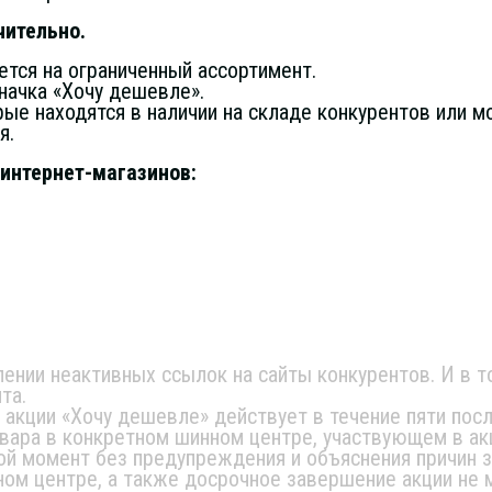
чительно.
тся на ограниченный ассортимент.
начка «Хочу дешевле».
рые находятся в наличии на складе конкурентов или м
я.
интернет-магазинов:
ении неактивных ссылок на сайты конкурентов. И в т
та.
 акции «Хочу дешевле» действует в течение пяти пос
овара в конкретном шинном центре, участвующем в ак
ой момент без предупреждения и объяснения причин 
нном центре, а также досрочное завершение акции не 