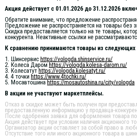
Акция действует с 01.01.2026 до 31.12.2026 вклю
Обратите внимание, что предложение распространяе
Предложение не распространяется на товары без з
Скидка предоставляется только на те товары, кото
конкурента. Неактивные ссылки не рассматриваютс
К сравнению принимаются товары из следующих 
1. Шинсервис
https://vologda.shinservice.ru/
2. Колеса Даром
https://vologda.kolesa-darom.ru/
3. Колесатут
https://vologda.kolesatyt.ru/
4. 4 точки
https://www.4tochki.ru/
5. Мосавтошина
https://mosautoshina.ru/city/vologda
В акции не участвуют маркетплейсы.
Отказ в скидке может быть получен при предоставл
предоставленную информацию у продавца-конкурен
После одобрения заявка для оформления товара по
Акция действует при условии наличия акционного т
Организатор акции оставляет за собой право в люб
Отсутствие того или иного акционного товара в ши