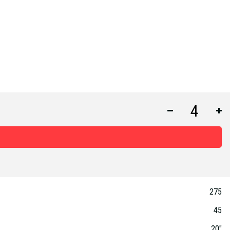
275
45
20"