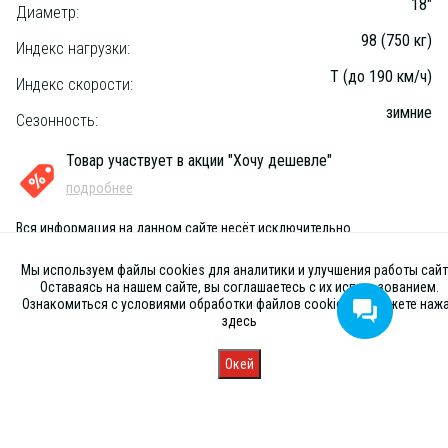
18"
Диаметр:
98 (750 кг)
Индекс нагрузки:
T (до 190 км/ч)
Индекс скорости:
зимние
Сезонность:
Товар участвует в акции "Хочу дешевле"
подробнее
Вся информация на данном сайте несёт исключительно
информационный характер и ни при каких условиях не является
публичной офертой, определяемой положениями Статьи 437 (2) ГК
Мы используем файлы cookies для аналитики и улучшения работы сайт
РФ
Оставаясь на нашем сайте, вы соглашаетесь с их использованием.
Ознакомиться с условиями обработки файлов cookies вы можете наж
здесь
Окей
Главная
Каталог
Запись
Магазины
Корзина