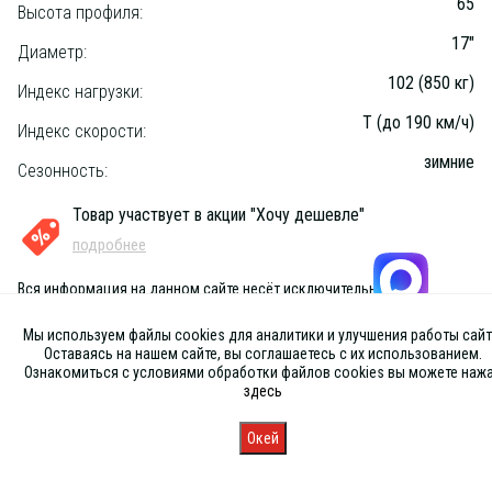
65
Высота профиля:
17"
Диаметр:
102 (850 кг)
Индекс нагрузки:
T (до 190 км/ч)
Индекс скорости:
зимние
Сезонность:
Товар участвует в акции "Хочу дешевле"
подробнее
Вся информация на данном сайте несёт исключительно
информационный характер и ни при каких условиях не является
публичной офертой, определяемой положениями Статьи 437 (2) ГК
Мы используем файлы cookies для аналитики и улучшения работы сайт
РФ
Оставаясь на нашем сайте, вы соглашаетесь с их использованием.
Ознакомиться с условиями обработки файлов cookies вы можете наж
здесь
Окей
Главная
Каталог
Запись
Магазины
Корзина