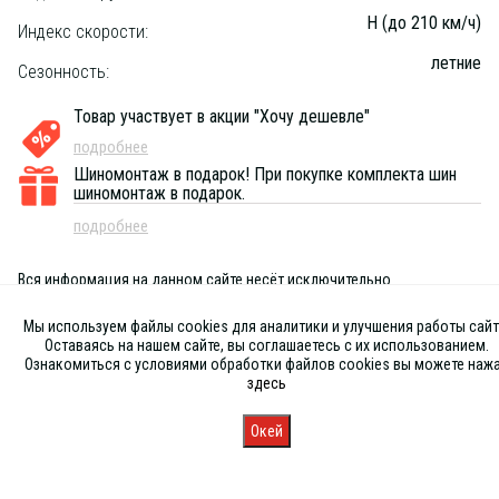
H (до 210 км/ч)
Индекс скорости:
летние
Сезонность:
Товар участвует в акции "Хочу дешевле"
подробнее
Шиномонтаж в подарок!
При покупке комплекта шин
шиномонтаж в подарок.
подробнее
Вся информация на данном сайте несёт исключительно
информационный характер и ни при каких условиях не является
публичной офертой, определяемой положениями Статьи 437 (2) ГК
Мы используем файлы cookies для аналитики и улучшения работы сайт
РФ
Оставаясь на нашем сайте, вы соглашаетесь с их использованием.
Ознакомиться с условиями обработки файлов cookies вы можете наж
здесь
Окей
Главная
Каталог
Запись
Магазины
Корзина