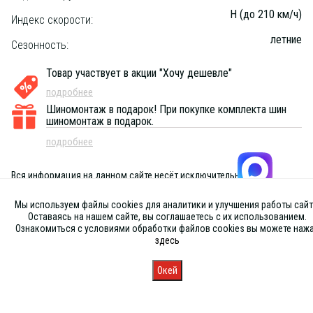
H (до 210 км/ч)
Индекс скорости:
летние
Сезонность:
Товар участвует в акции "Хочу дешевле"
подробнее
Шиномонтаж в подарок!
При покупке комплекта шин
шиномонтаж в подарок.
подробнее
Вся информация на данном сайте несёт исключительно
информационный характер и ни при каких условиях не является
публичной офертой, определяемой положениями Статьи 437 (2) ГК
Мы используем файлы cookies для аналитики и улучшения работы сайт
РФ
Оставаясь на нашем сайте, вы соглашаетесь с их использованием.
Ознакомиться с условиями обработки файлов cookies вы можете наж
здесь
Окей
Главная
Каталог
Запись
Магазины
Корзина