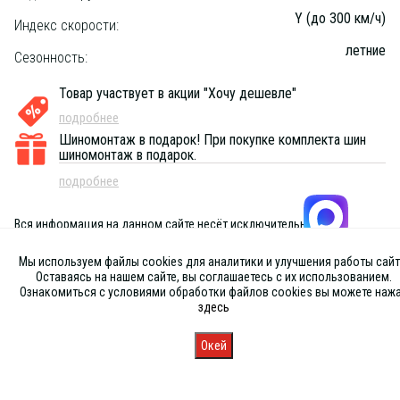
Y (до 300 км/ч)
Индекс скорости:
летние
Сезонность:
Товар участвует в акции "Хочу дешевле"
подробнее
Шиномонтаж в подарок!
При покупке комплекта шин
шиномонтаж в подарок.
подробнее
Вся информация на данном сайте несёт исключительно
информационный характер и ни при каких условиях не является
публичной офертой, определяемой положениями Статьи 437 (2) ГК
Мы используем файлы cookies для аналитики и улучшения работы сайт
РФ
Оставаясь на нашем сайте, вы соглашаетесь с их использованием.
Ознакомиться с условиями обработки файлов cookies вы можете наж
здесь
Окей
Главная
Каталог
Запись
Магазины
Корзина