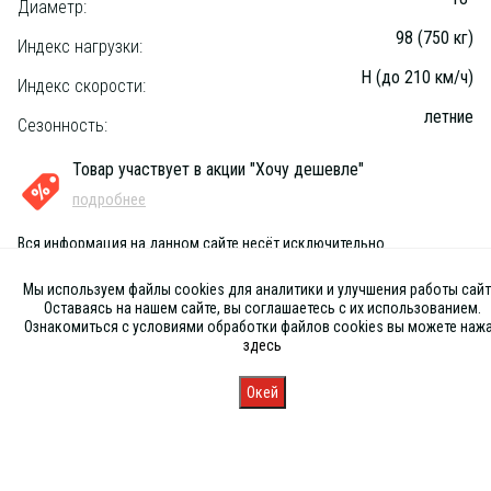
Диаметр:
98 (750 кг)
Индекс нагрузки:
H (до 210 км/ч)
Индекс скорости:
летние
Сезонность:
Товар участвует в акции "Хочу дешевле"
подробнее
Вся информация на данном сайте несёт исключительно
информационный характер и ни при каких условиях не является
публичной офертой, определяемой положениями Статьи 437 (2) ГК
Мы используем файлы cookies для аналитики и улучшения работы сайт
РФ
Оставаясь на нашем сайте, вы соглашаетесь с их использованием.
Ознакомиться с условиями обработки файлов cookies вы можете наж
здесь
Окей
Главная
Каталог
Запись
Магазины
Корзина